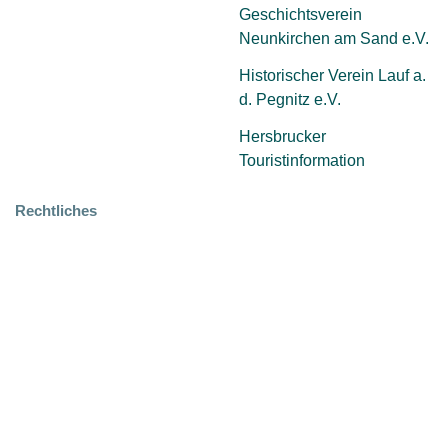
Geschichtsverein
Neunkirchen am Sand e.V.
Historischer Verein Lauf a.
d. Pegnitz e.V.
Hersbrucker
Touristinformation
Rechtliches
Impressum
Datenschutz
©2024. Altstadtfreunde Hersbruck e.V.
Design: Lukas Rudrof